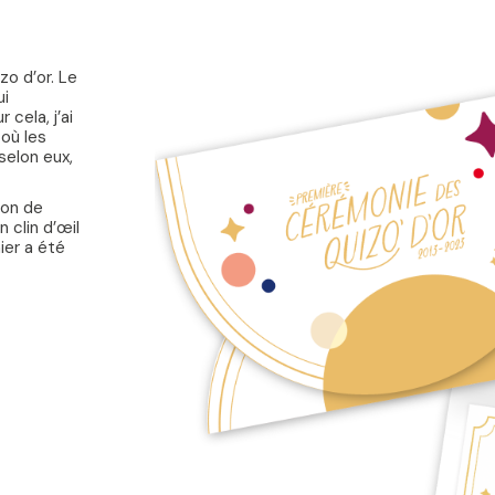
o d’or. Le
ui
 cela, j’ai
 où les
 selon eux,
ion de
 clin d’œil
ier a été