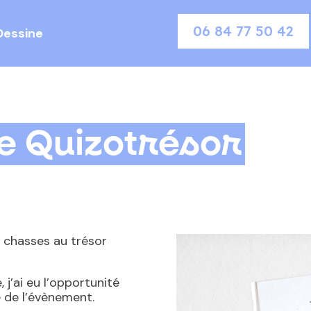
06 84 77 50 42
Dessine
de Quizotrésor
 chasses au trésor
 j’ai eu l’opportunité
ue de l’évènement.