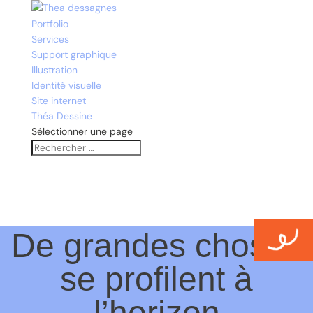
Portfolio
Services
Support graphique
Illustration
Identité visuelle
Site internet
Théa Dessine
Sélectionner une page
De grandes choses
se profilent à
l’horizon