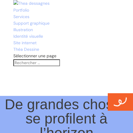
Portfolio
Services
Support graphique
Illustration
Identité visuelle
Site internet
Théa Dessine
Sélectionner une page
De grandes choses
se profilent à
l’horizon